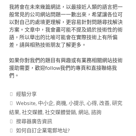
我將會在未來幾篇網誌，以最接近人類的語言把一
般常見的公司網站問題一一數出來，希望讓各位可
以對自己的處境更理解，更容易針對問題尋找解決
方案。文章中，我會盡可能不提及過於技術性的術
語，所以舉出的比喻可能會在實際技術上有所偏
差，請與相熟技術朋友了解更多。
如果你對我們的題目有興趣或有業務相關網站技術
援助需要，歡迎follow我們的專頁和直接聯絡我
們。
分
經驗分享
類
標
Website
,
中小企
,
商機
,
小提示
,
心得
,
改善
,
研究
籤
結果
,
社交媒體
,
社交媒體營銷
,
網站
,
諮詢
文
搜尋器廣告資訊
章
如何自訂企業電郵地址?
導