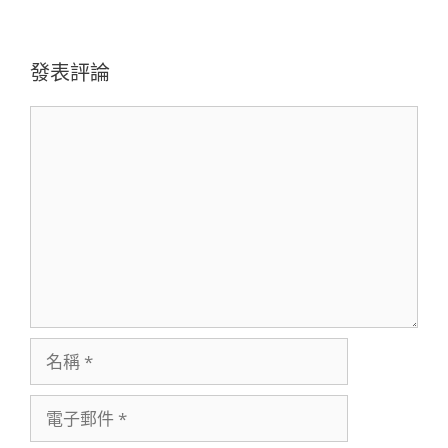
航
列
發表評論
評
論
名
稱
電
子