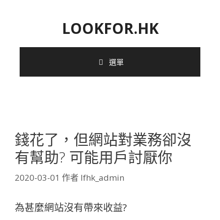
跳
至
LOOKFOR.HK
內
容
選單
錢花了，但網站對業務卻沒
有幫助? 可能用戶討厭你
2020-03-01
作者
lfhk_admin
為甚麼網站沒有帶來收益?